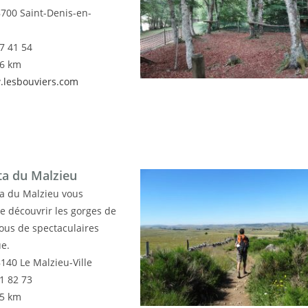
8700 Saint-Denis-en-
47 41 54
36 km
.lesbouviers.com
ta du Malzieu
ta du Malzieu vous
e découvrir les gorges de
sous de spectaculaires
ue.
140 Le Malzieu-Ville
31 82 73
15 km