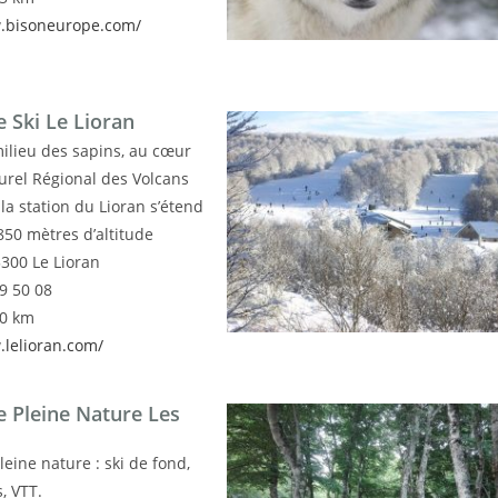
w.bisoneurope.com/
e Ski Le Lioran
ilieu des sapins, au cœur
urel Régional des Volcans
la station du Lioran s’étend
850 mètres d’altitude
300 Le Lioran
9 50 08
70 km
.lelioran.com/
e Pleine Nature Les
leine nature : ski de fond,
, VTT.