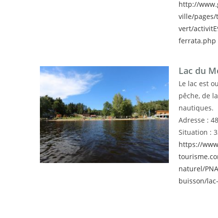
http://www
ville/pages
vert/activit
ferrata.php
Lac du M
Le lac est o
pêche, de l
nautiques.
Adresse : 4
Situation : 
https://www
tourisme.co
naturel/PNA
buisson/lac