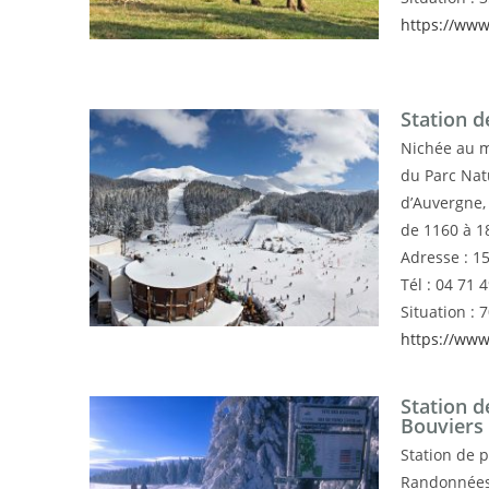
https://ww
Station d
Nichée au m
du Parc Nat
d’Auvergne, 
de 1160 à 1
Adresse :
15
Tél :
04 71 4
Situation : 
https://www
Station d
Bouviers
Station de p
Randonnées