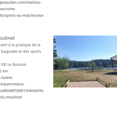
.gevaudan.com/malzieu-
/tourisme-
E9s/sports-au-malzieu/via-
oulinet
uvert à la pratique de la
a baignade et des sports
8100 Le Buisson
32 km
.lozere-
m/patrimoine-
LAR048FS00013/detail/le-
-du-moulinet