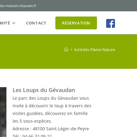
ite-maison-chauvet.fr
MITÉ
CONTACT
RÉSERVATION
>
Activités Pleine Nature
Les Loups du Gévaudan
Le parc des Loups du Gévaudan vous
invite à découvrir le loup à travers des
visites guidées, découvrez en famille
les 5 sous-espèces
.
Adresse : 48100 Saint-Léger-de-Peyre
Tél :
04 66 32 09 22