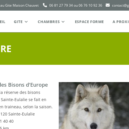
 au Gite Maison Chauvet
06 81 27 79 34 ou 06 76 10 92 36
contact@g
EIL
GITE
CHAMBRES
ESPACE FORME
A PROXI
URE
des Bisons d'Europe
 la réserve des bisons
Sainte-Eulalie se fait en
n traineau, selon la saison.
120 Sainte-Eulalie
31 40 40
35 km