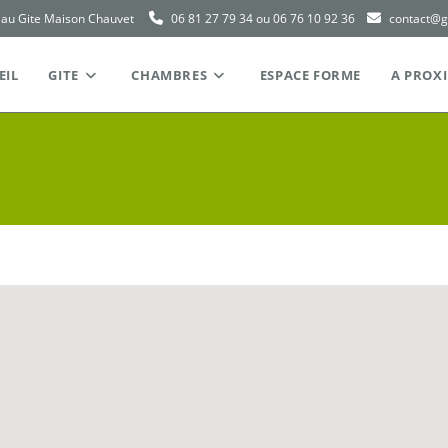
 au Gite Maison Chauvet
06 81 27 79 34 ou 06 76 10 92 36
contact@g
EIL
GITE
CHAMBRES
ESPACE FORME
A PROXI